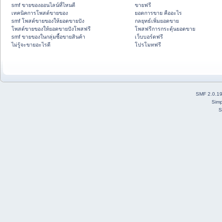
smf ขายของออนไลน์ที่ไหนดี
ขายฟรี
เทคนิคการโพสต์ขายของ
ยอดการขาย คืออะไร
smf โพสต์ขายของให้ยอดขายปัง
กลยุทธ์เพิ่มยอดขาย
โพสต์ขายของให้ยอดขายปังโพสฟรี
โพสฟรีการกระตุ้นยอดขาย
smf ขายของในกลุ่มซื้อขายสินค้า
เว็บบอร์ดฟรี
ไม่รู้จะขายอะไรดี
โปรโมทฟรี
SMF 2.0.1
Simp
S