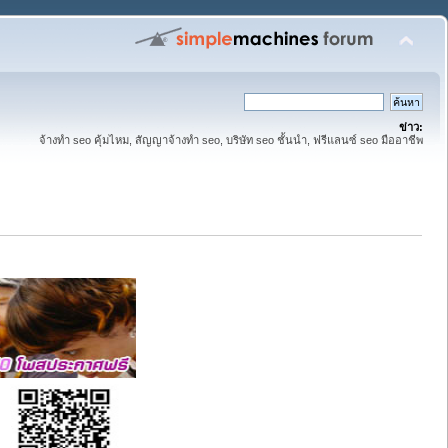
ข่าว:
จ้างทำ seo คุ้มไหม, สัญญาจ้างทำ seo, บริษัท seo ชั้นนำ, ฟรีแลนซ์ seo มืออาชีพ