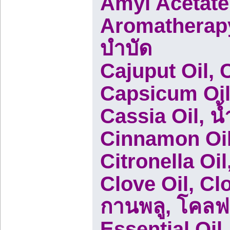
Amyl Acetate
Aromatherapy 
บำบัด
Cajuput Oil, C
Capsicum Oil,
Cassia Oil, น
Cinnamon Oil
Citronella Oi
Clove Oil, Cl
กานพลู, โคล
Essential Oil