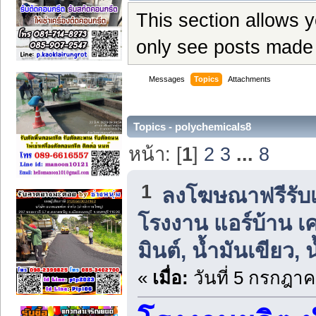
This section allows 
only see posts made 
Messages
Topics
Attachments
Topics - polychemicals8
หน้า: [
1
]
2
3
...
8
1
ลงโฆษณาฟรีรับเ
โรงงาน แอร์บ้าน เคร
มินต์, น้ำมันเขียว
«
เมื่อ:
วันที่ 5 กรกฎาค