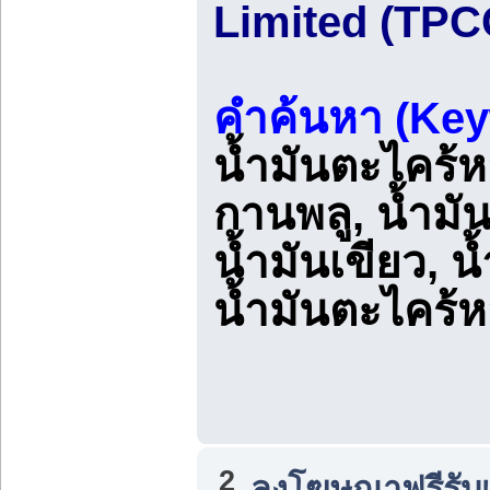
Limited (TPC
คำค้นหา (Key
น้ำมันตะไคร้หอ
กานพลู, น้ำมัน
น้ำมันเขียว, 
น้ำมันตะไคร้
2
ลงโฆษณาฟรีรับเ