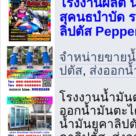
โรงงานผลิต 
สุคนธบำบัด ร
ลิปตัส Pepp
จำหน่ายขายน้
ปตัส
,
ส่งออกน้
โรงงานน้ำมันต
ออกน้ำมันตะไค
น้ำมันยูคาลิปต