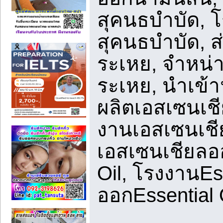
สุคนธบำบัด, โ
สุคนธบำบัด, ส
ระเหย, จำหน่
ระเหย, นำเข้
ผลิตเอสเซนเชี
งานเอสเซนเชีย
เอสเซนเชียลออ
Oil, โรงงานEss
ออกEssential 