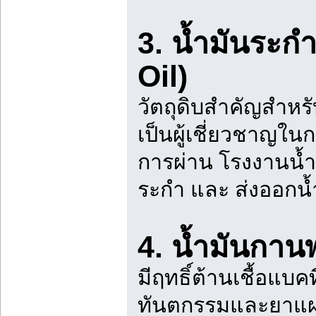
3. น้ำมันระก
Oil)
วัตถุดิบสำคัญสำหร
เป็นผู้เชี่ยวชาญใ
การผ่าน โรงงานน้
ระกำ และ ส่งออกน
4. น้ำมันกานพ
มีฤทธิ์ต้านเชื้อแ
ทันตกรรมและยาแผน