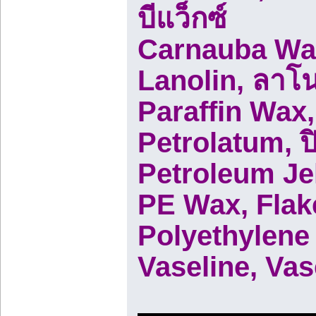
บีแว็กซ์
Carnauba Wax,
Lanolin, ลาโ
Paraffin Wax,
Petrolatum, ป
Petroleum Jel
PE Wax, Flake
Polyethylene 
Vaseline, Vas