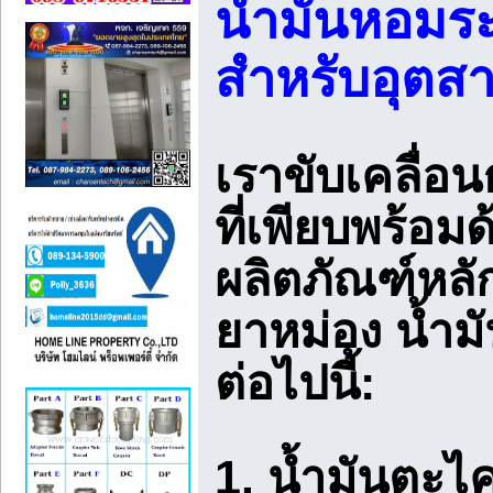
น้ำมันหอมร
สำหรับอุตส
เราขับเคลื่อ
ที่เพียบพร้อ
ผลิตภัณฑ์หลั
ยาหม่อง น้ำมั
ต่อไปนี้:
1. น้ำมันตะไค