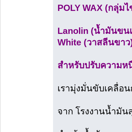
POLY WAX (กลุ่มไข
Lanolin (น้ำมันขน
White (วาสลีนขาว
สำหรับปรับความหนื
เรามุ่งมั่นขับเคลื
จาก โรงงานน้ำมัน