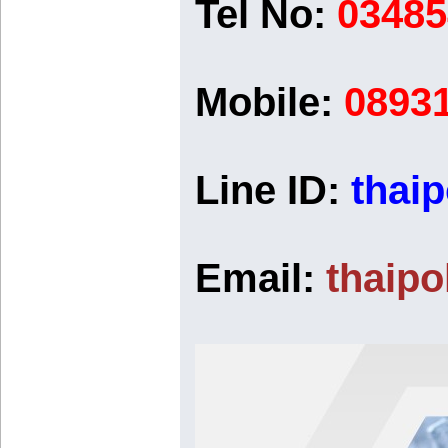
Tel No:
03485
Mobile:
0893
Line ID:
thaip
Email:
thaip