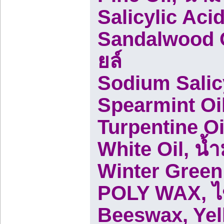
Salicylic Aci
Sandalwood Oi
ยล์
Sodium Salic
Spearmint Oil,
Turpentine Oi
White Oil, น้ำ
Winter Green 
POLY WAX, ไข
Beeswax, Yel