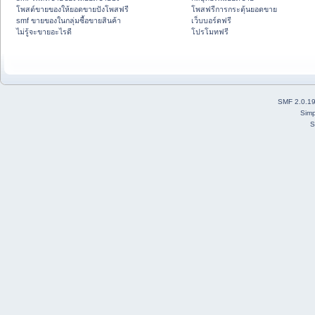
โพสต์ขายของให้ยอดขายปังโพสฟรี
โพสฟรีการกระตุ้นยอดขาย
smf ขายของในกลุ่มซื้อขายสินค้า
เว็บบอร์ดฟรี
ไม่รู้จะขายอะไรดี
โปรโมทฟรี
SMF 2.0.1
Simp
S