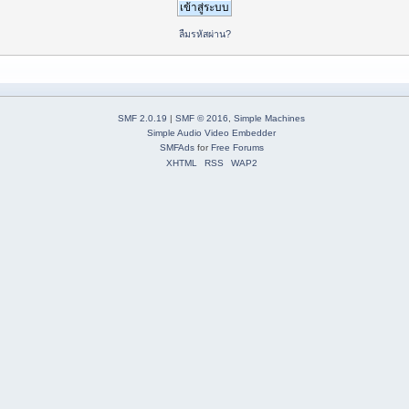
ลืมรหัสผ่าน?
SMF 2.0.19
|
SMF © 2016
,
Simple Machines
Simple Audio Video Embedder
SMFAds
for
Free Forums
XHTML
RSS
WAP2