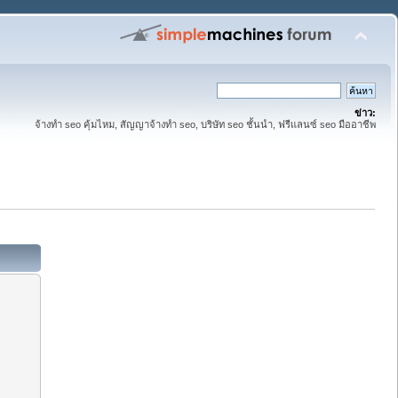
ข่าว:
จ้างทำ seo คุ้มไหม, สัญญาจ้างทำ seo, บริษัท seo ชั้นนำ, ฟรีแลนซ์ seo มืออาชีพ