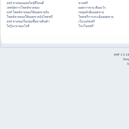
smf ขายของออนไลน์ที่ไหนดี
ขายฟรี
เทคนิคการโพสต์ขายของ
ยอดการขาย คืออะไร
smf โพสต์ขายของให้ยอดขายปัง
กลยุทธ์เพิ่มยอดขาย
โพสต์ขายของให้ยอดขายปังโพสฟรี
โพสฟรีการกระตุ้นยอดขาย
smf ขายของในกลุ่มซื้อขายสินค้า
เว็บบอร์ดฟรี
ไม่รู้จะขายอะไรดี
โปรโมทฟรี
SMF 2.0.1
Simp
S