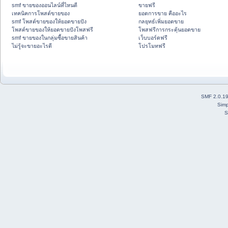
smf ขายของออนไลน์ที่ไหนดี
ขายฟรี
เทคนิคการโพสต์ขายของ
ยอดการขาย คืออะไร
smf โพสต์ขายของให้ยอดขายปัง
กลยุทธ์เพิ่มยอดขาย
โพสต์ขายของให้ยอดขายปังโพสฟรี
โพสฟรีการกระตุ้นยอดขาย
smf ขายของในกลุ่มซื้อขายสินค้า
เว็บบอร์ดฟรี
ไม่รู้จะขายอะไรดี
โปรโมทฟรี
SMF 2.0.1
Simp
S