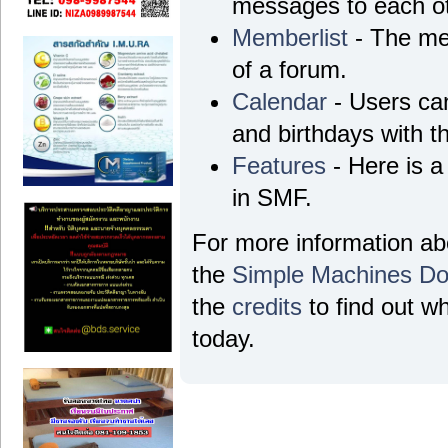
messages to each ot
Memberlist
- The me
of a forum.
Calendar
- Users can
and birthdays with t
Features
- Here is a
in SMF.
For more information a
the
Simple Machines Do
the
credits
to find out w
today.