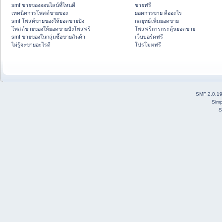
smf ขายของออนไลน์ที่ไหนดี
ขายฟรี
เทคนิคการโพสต์ขายของ
ยอดการขาย คืออะไร
smf โพสต์ขายของให้ยอดขายปัง
กลยุทธ์เพิ่มยอดขาย
โพสต์ขายของให้ยอดขายปังโพสฟรี
โพสฟรีการกระตุ้นยอดขาย
smf ขายของในกลุ่มซื้อขายสินค้า
เว็บบอร์ดฟรี
ไม่รู้จะขายอะไรดี
โปรโมทฟรี
SMF 2.0.1
Simp
S