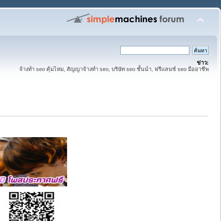
ข่าว:
จ้างทำ seo คุ้มไหม, สัญญาจ้างทำ seo, บริษัท seo ชั้นนำ, ฟรีแลนซ์ seo มืออาชีพ