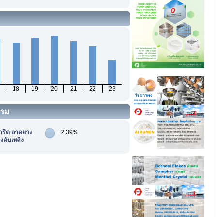
18
19
20
21
22
23
รรม
กรีต ลาดยาง
2.39%
งดับเพลิง