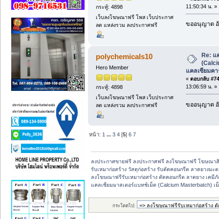
11:50:34 น. »
กระทู้: 4898
เว็บลงโฆษณาฟรี โพส เว็บประกาศ
ขออนุญาต อั
ลด แหล่งรวม ลงประกาศฟรี
Re: แ
polychemicals10
(Calci
Hero Member
แคลเซียมคา
«
ตอบกลับ #74 
13:06:59 น. »
กระทู้: 4898
เว็บลงโฆษณาฟรี โพส เว็บประกาศ
ขออนุญาต อั
ลด แหล่งรวม ลงประกาศฟรี
หน้า:
1
...
3
4
[
5
]
6
7
ลงประกาศขายฟรี ลงประกาศฟรี ลงโฆษณาฟรี โฆษณาสิ
รับเหมาก่อสร้าง วัสดุก่อสร้าง รับตัดคอนกรีต ลาดยางมะตอ
ลงโฆษณาฟรีรับเหมาก่อสร้าง ตัดคอนกรีต ลาดยาง เคมีภัณ
แคลเซียมมาสเตอร์แบทช์เม็ด (Calcium Masterbatch) เ
กระโดดไป: