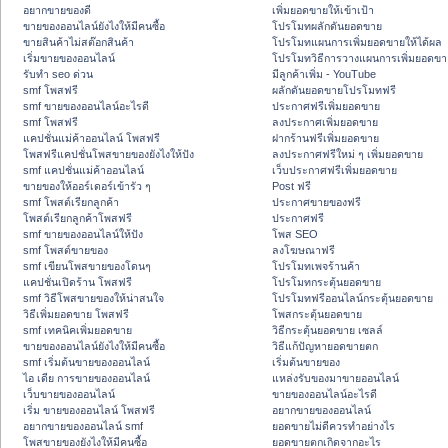
อยากขายของดี
เพิ่มยอดขายให้เข้าเป้า
ขายของออนไลน์ยังไงให้มีคนซื้อ
โปรโมทผลักดันยอดขาย
ขายสินค้าไม่สต๊อกสินค้า
โปรโมทแผนการเพิ่มยอดขายให้ได้ผล
เริ่มขายของออนไลน์
โปรโมทวิธีการวางแผนการเพิ่มยอดขา
รับทำ seo ด่วน
มีลูกค้าเพิ่ม - YouTube
smf โพสฟรี
ผลักดันยอดขายโปรโมทฟรี
smf ขายของออนไลน์อะไรดี
ประกาศฟรีเพิ่มยอดขาย
smf โพสฟรี
ลงประกาศเพิ่มยอดขาย
แคปชั่นแม่ค้าออนไลน์ โพสฟรี
ฝากร้านฟรีเพิ่มยอดขาย
โพสฟรีแคปชั่นโพสขายของยังไงให้ปัง
ลงประกาศฟรีใหม่ ๆ เพิ่มยอดขาย
smf แคปชั่นแม่ค้าออนไลน์
เว็บประกาศฟรีเพิ่มยอดขาย
ขายของให้ออร์เดอร์เข้ารัว ๆ
Post ฟรี
smf โพสต์เรียกลูกค้า
ประกาศขายของฟรี
โพสต์เรียกลูกค้าโพสฟรี
ประกาศฟรี
smf ขายของออนไลน์ให้ปัง
โพส SEO
smf โพสต์ขายของ
ลงโฆษณาฟรี
smf เขียนโพสขายของโดนๆ
โปรโมทเพจร้านค้า
แคปชั่นเปิดร้าน โพสฟรี
โปรโมทกระตุ้นยอดขาย
smf วิธีโพสขายของให้น่าสนใจ
โปรโมทฟรีออนไลน์กระตุ้นยอดขาย
วิธีเพิ่มยอดขาย โพสฟรี
โพสกระตุ้นยอดขาย
smf เทคนิคเพิ่มยอดขาย
วิธีกระตุ้นยอดขาย เซลล์
ขายของออนไลน์ยังไงให้มีคนซื้อ
วิธีแก้ปัญหายอดขายตก
smf เริ่มต้นขายของออนไลน์
เริ่มต้นขายของ
ไอ เดีย การขายของออนไลน์
แหล่งรับของมาขายออนไลน์
เว็บขายของออนไลน์
ขายของออนไลน์อะไรดี
เริ่ม ขายของออนไลน์ โพสฟรี
อยากขายของออนไลน์
อยากขายของออนไลน์ smf
ยอดขายไม่ดีควรทำอย่างไร
โพสขายของยังไงให้มีคนซื้อ
ยอดขายตกเกิดจากอะไร