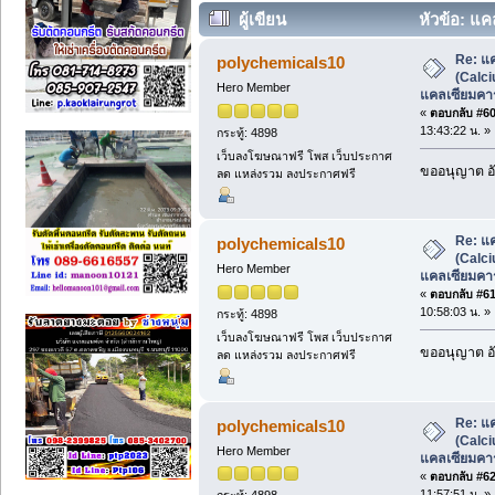
ผู้เขียน
หัวข้อ: แค
เม็ดแคลเซียมคาร์บอเนตผลิตพลาสติก (อ่า
Re: แ
polychemicals10
(Calci
Hero Member
แคลเซียมคา
«
ตอบกลับ #60 
13:43:22 น. »
กระทู้: 4898
เว็บลงโฆษณาฟรี โพส เว็บประกาศ
ขออนุญาต อั
ลด แหล่งรวม ลงประกาศฟรี
Re: แ
polychemicals10
(Calci
Hero Member
แคลเซียมคา
«
ตอบกลับ #61 
10:58:03 น. »
กระทู้: 4898
เว็บลงโฆษณาฟรี โพส เว็บประกาศ
ขออนุญาต อั
ลด แหล่งรวม ลงประกาศฟรี
Re: แ
polychemicals10
(Calci
Hero Member
แคลเซียมคา
«
ตอบกลับ #62 
11:57:51 น. »
กระทู้: 4898