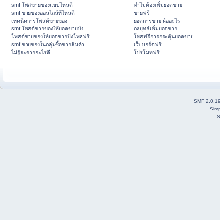
smf โพสขายของแบบไหนดี
ทำไมต้องเพิ่มยอดขาย
smf ขายของออนไลน์ที่ไหนดี
ขายฟรี
เทคนิคการโพสต์ขายของ
ยอดการขาย คืออะไร
smf โพสต์ขายของให้ยอดขายปัง
กลยุทธ์เพิ่มยอดขาย
โพสต์ขายของให้ยอดขายปังโพสฟรี
โพสฟรีการกระตุ้นยอดขาย
smf ขายของในกลุ่มซื้อขายสินค้า
เว็บบอร์ดฟรี
ไม่รู้จะขายอะไรดี
โปรโมทฟรี
SMF 2.0.1
Simp
S