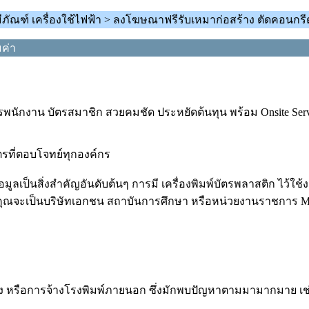
ีภัณฑ์ เครื่องใช้ไฟฟ้า > ลงโฆษณาฟรีรับเหมาก่อสร้าง ตัดคอนกรีต
มค่า
ตรพนักงาน บัตรสมาชิก สวยคมชัด ประหยัดต้นทุน พร้อม Onsite Servic
ัตรที่ตอบโจทย์ทุกองค์กร
เป็นสิ่งสำคัญอันดับต้นๆ การมี เครื่องพิมพ์บัตรพลาสติก ไว้ใช้
คุณจะเป็นบริษัทเอกชน สถาบันการศึกษา หรือหน่วยงานราชการ Magica
แปลง หรือการจ้างโรงพิมพ์ภายนอก ซึ่งมักพบปัญหาตามมามากมาย เช