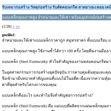
รับเหมาก่อสร้าง วัสดุก่อสร้าง รับตัดคอนกรีต ลาดยางมะตอย เคม
แบบเหล็กคุณภาพสูง จำหน่ายและให้เช่า พร้อมอุปกรณ์ก่อสร้างค
(1/28)
>
>>
gozilla1
:
จำหน่ายและให้เช่าแบบเหล็กราคาถูก สมุทรสาคร ทั้งแบบเรีย
แบบเหล็กคุณภาพสูง ใช้งานซ้ำได้กว่า 100 ครั้ง โดยทีมงานมืออา
แบบเหล็ก (Steel Formwork): หัวใจสำคัญของงานหล่อคอนกรีต
ในอุตสาหกรรมการก่อสร้างยุคปัจจุบัน การควบคุมต้นทุนและคุณ
จึงเข้ามามีบทบาทสำคัญแทนที่แบบไม้ในอดีต เนื่องจากความคุ้มค่า
ค่าที่สุดสำหรับโครงการของคุณ
แบบเหล็กคืออะไร และทำไมจึงสำคัญต่อการก่อสร้าง?
แบบเหล็ก (Steel Formwork) คือ แม่แบบที่ผลิตจากแผ่นเหล็กคุณ