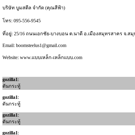
บริษัท บูมสตีล จำกัด (คุณสีฟ้า)
โทร: 095-556-9545
ที่อยู่: 25/16 ถนนเอกชัย-บางบอน ต.นาดี อ.เมืองสมุทรสาคร จ.ส
Email: boomsteelus1@gmail.com
Website: www.แบบเหล็ก-เหล็กแบบ.com
gozilla1
:
ดันกระทู้
gozilla1
:
ดันกระทู้
gozilla1
:
ดันกระทู้
gozilla1
: