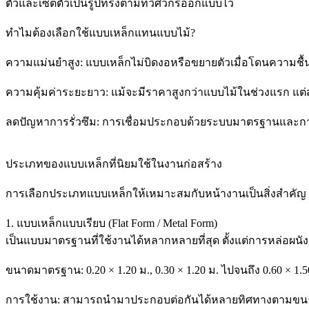
ตัวและเซ็ตตัวเป็นรูปทรงตามที่วิศวกรออกแบบไว้
ทำไมต้องเลือกใช้แบบเหล็กแทนแบบไม้?
ความแม่นยำสูง: แบบเหล็กไม่บิดงอหรือขยายตัวเมื่อโดนความชื
ความคุ้มค่าระยะยาว: แม้จะมีราคาสูงกว่าแบบไม้ในช่วงแรก แต่ส
ลดปัญหาการรั่วซึม: การเชื่อมประกอบด้วยระบบมาตรฐานและการยึ
ประเภทของแบบเหล็กที่นิยมใช้ในงานก่อสร้าง
การเลือกประเภทแบบเหล็กให้เหมาะสมกับหน้างานเป็นสิ่งสำคั
1. แบบเหล็กแบบเรียบ (Flat Form / Metal Form)
เป็นแบบมาตรฐานที่ใช้งานได้หลากหลายที่สุด ตั้งแต่การหล่อผนัง 
ขนาดมาตรฐาน: 0.20 × 1.20 ม., 0.30 × 1.20 ม. ไปจนถึง 0.60 × 1.5
การใช้งาน: สามารถนำมาประกอบต่อกันได้หลายทิศทางตามขนาด