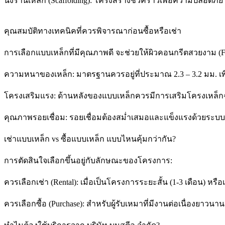
นั่งร้านเหล็ก (Scaffolding): โครงสร้างชั่วคราวเพื่อความปลอด
คุณสมบัติทางเทคนิคที่ควรพิจารณาก่อนซื้อหรือเช่า
การเลือกแบบเหล็กที่มีคุณภาพดี จะช่วยให้ผิวคอนกรีตสวยงาม (F
ความหนาของเหล็ก: มาตรฐานควรอยู่ที่ประมาณ 2.3 – 3.2 มม. เพื
โครงเสริมแรง: ด้านหลังของแบบเหล็กควรมีการเสริมโครงเหล็
คุณภาพรอยเชื่อม: รอยเชื่อมต้องสม่ำเสมอและแข็งแรงด้วยร
เช่าแบบเหล็ก vs ซื้อแบบเหล็ก แบบไหนคุ้มกว่ากัน?
การตัดสินใจเลือกขึ้นอยู่กับลักษณะของโครงการ:
ควรเลือกเช่า (Rental): เมื่อเป็นโครงการระยะสั้น (1-3 เดือน) หร
ควรเลือกซื้อ (Purchase): สำหรับผู้รับเหมาที่มีงานต่อเนื่องยาว