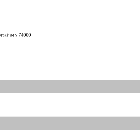
มุทรสาคร 74000