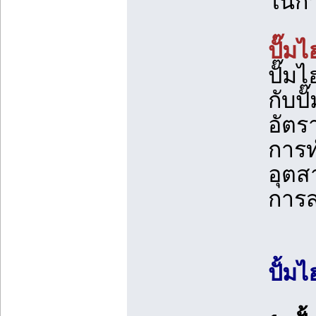
ในกา
ปั๊ม
ปั๊ม
กับป
อัตร
การท
อุตส
การส
ปั้มไ