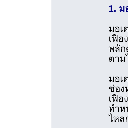
1. ม
มอเต
เฟือ
พลัก
ตาม
มอเต
ช่อง
เฟือ
ทำหน
ไหลก