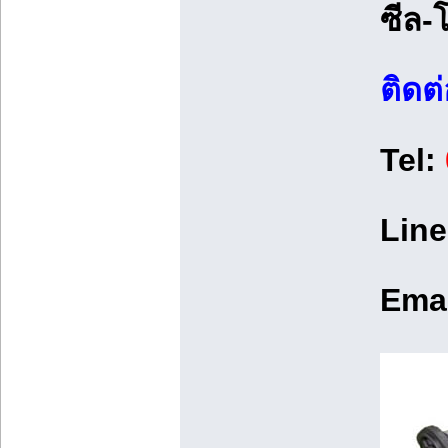
ซีล-
ติดต
Tel:
Line
Emai