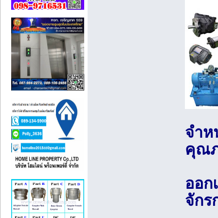
จำหน
คุณภ
ออก
จักร