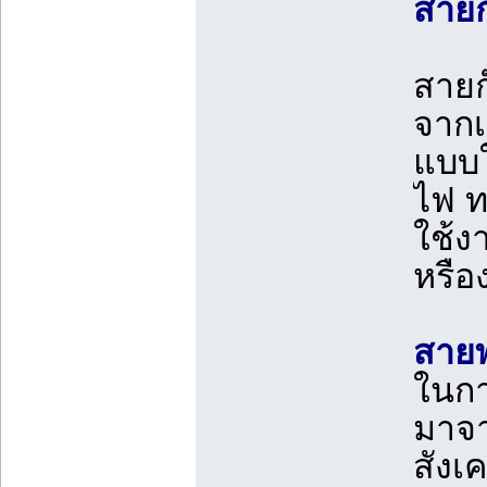
สายก
สายก
จากเ
แบบใ
ไฟ ท
ใช้ง
หรือ
สาย
ในกา
มาจา
สังเ