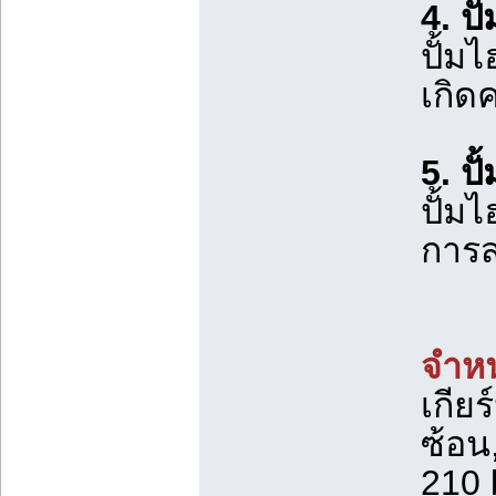
4. ป
ปั้ม
เกิด
5. ป
ปั้ม
การส
จำหน
เกีย
ซ้อน
210 