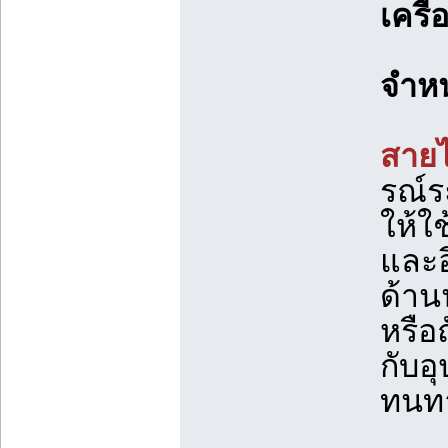
เครื
จำหน
สายไ
รณ์ร
ให้ใช
และอ
ด้าน
หรือ
กับอ
ทนทา