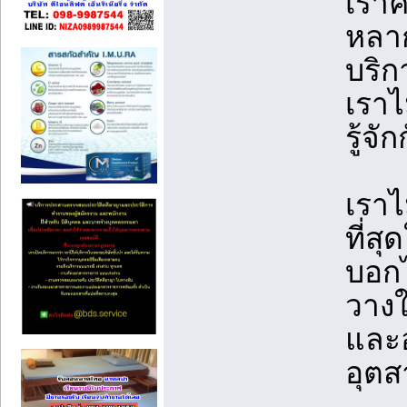
เราค
หลาก
บริ
เราไม
รู้จั
เราไ
ที่ส
บอกไ
วาง
และอ
อุต