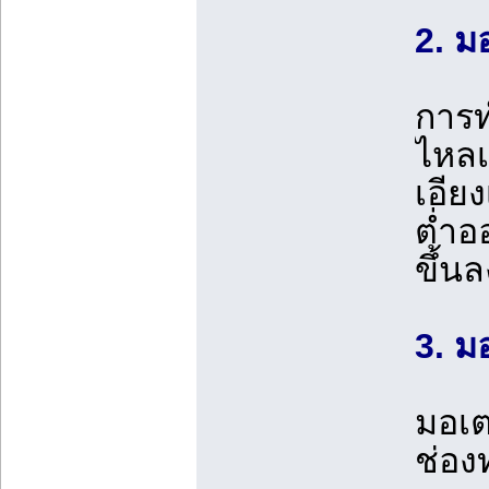
2. ม
การท
ไหลเข
เอียง
ต่ำออ
ขึ้น
3. ม
มอเต
ช่อง