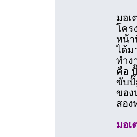
มอเต
โครง
หน้า
ได้ม
ทำงา
คือ 
ขับป
ของน
สอง
มอเต