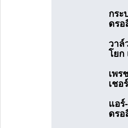
กระบ
ดรอล
วาล์
โยก 
เพรช
เชอร
แอร์
ดรอล