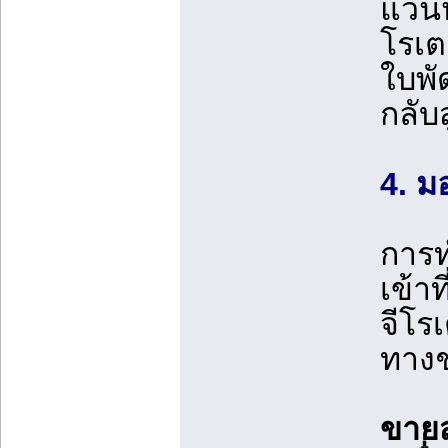
แวนห
โรเต
ใบพั
กลับส
4. ม
การท
เข้า
จีโร
ทางช
ขายส