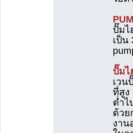
PUM
ปั๊ม
เป็น
pump
ปั๊ม
เวนปั
ที่ส
ต่ำไ
ด้วย
งานอ