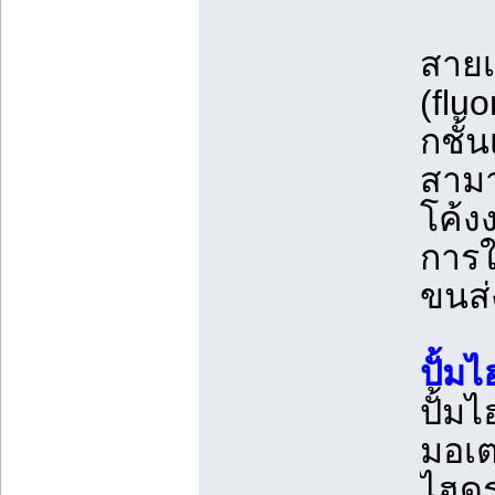
สายเ
(flu
กชั้
สามา
โค้ง
การใ
ขนส่
ปั้ม
ปั้ม
มอเต
ไฮดร