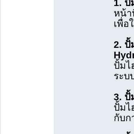
1. ป
หน้า
เพื่
2. ป
Hydr
ปั้ม
ระบ
3. ปั
ปั้ม
กับก