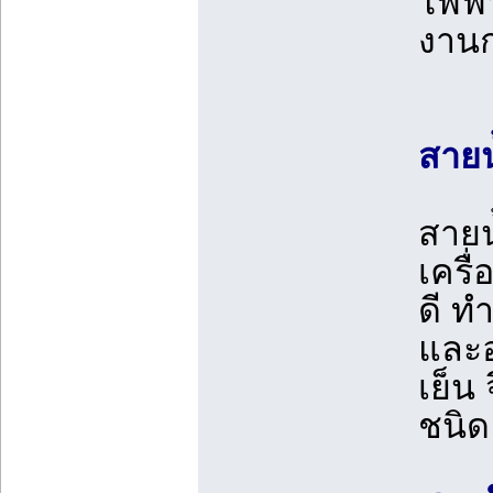
ไฟฟ้
งานก
สายน
สายน
เครื
ดี ท
และอ
เย็น
ชนิด