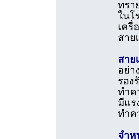
ทราย
ในโร
เครื
สายเ
สายเ
อย่า
รองร
ทำคว
มีแร
ทำค
จำหน