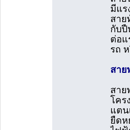
มีแร
สายทั
กับป
ต่อแ
รถ ห
สายพ
สายพ
โครง
แตนเ
ยืดห