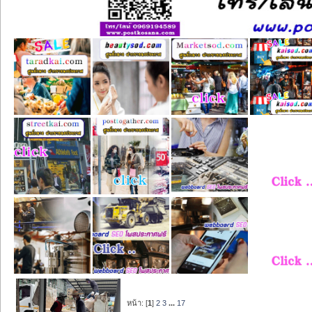
หน้า: [
1
]
2
3
...
17