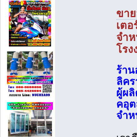
ขาย
เตอร
จำหน
โรง
ร้าน
ลิค
ผู้ผ
คอุ
จำหน